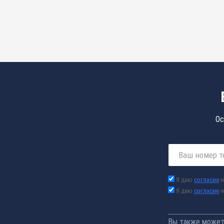
Ос
Я даю
согласие
н
Я даю
согласие
н
Вы также можете