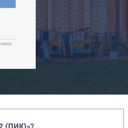
номеру
2 (ПИК)»?