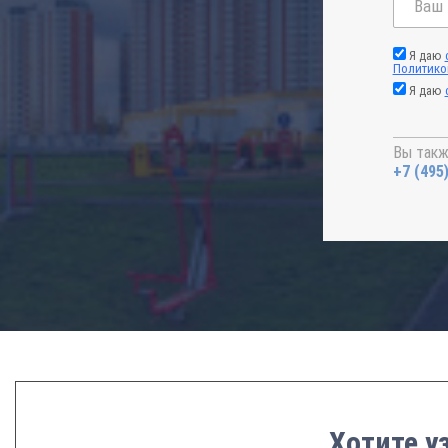
Я даю
Политико
Я даю
Вы такж
+7 (495
Хотите у