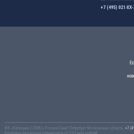
+7 (495) 021-41
Ес
нов
ЖК «Катюшки-2 (ПИК)»
Россия
Санкт-Петербург
Московская область,
+7 (4
Квартиры различных планировок от 3.63 млн рублей!