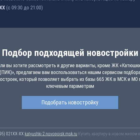
-76
(с 09:30 до 21:00)
Подбор подходящей новостройки
ли вы хотите рассмотреть и другие варианты, кроме ЖК «Катюшк
(ПИК)», предлагаем вам воспользоваться нашим сервисом подбор
остроек, который позволяет выбрать из базы 665 ЖК в МСК и МО 
ключевым параметрам
Подобрать новостройку
95) 021-41-76
katyushki-2.novopoisk.msk.ru
Купить квартиру в новом жилом к