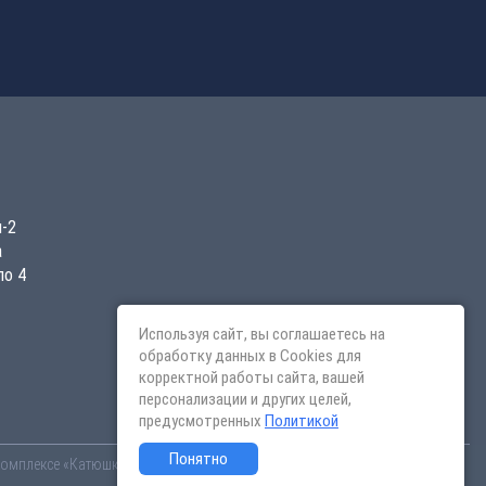
и-2
а
по 4
Используя сайт, вы соглашаетесь на
обработку данных в Cookies для
корректной работы сайта, вашей
персонализации и других целей,
предусмотренных
Политикой
Понятно
омплексе «Катюшки-2 (ПИК)» от «ДСК-1» в Мытищинском (Моск обл.).