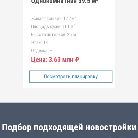
Однокомнатная 39.5 м²
2
Жилая площадь:
17.7 м
2
Площадь кухни:
11.1 м
Высота потолков:
2.7 м
Этаж:
13
Отделка:
—
Цена:
3.63 млн ₽
Посмотреть планировку
Подбор подходящей новостройки