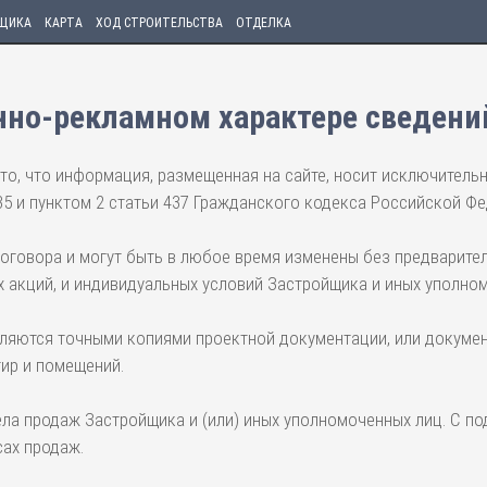
ЩИКА
КАРТА
ХОД СТРОИТЕЛЬСТВА
ОТДЕЛКА
но-рекламном характере сведени
то, что информация, размещенная на сайте, носит исключитель
35 и пунктом 2 статьи 437 Гражданского кодекса Российской Фе
договора и могут быть в любое время изменены без предварите
 акций, и индивидуальных условий Застройщика и иных уполно
вляются точными копиями проектной документации, или докумен
тир и помещений.
ела продаж Застройщика и (или) иных уполномоченных лиц. С п
ах продаж.